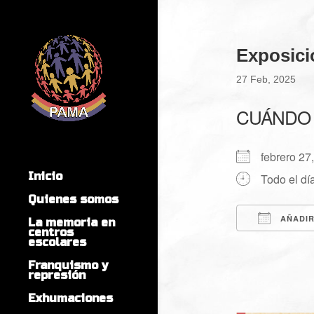
Exposici
27 Feb, 2025
CUÁNDO
febrero 2
Inicio
Todo el dí
Quienes somos
AÑADIR
La memoria en
centros
escolares
Descargar
Franquismo y
represión
Exhumaciones