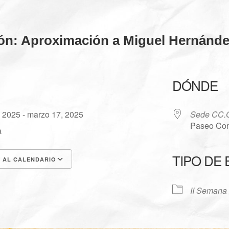
ón: Aproximación a Miguel Hernánd
DÓNDE
7, 2025 - marzo 17, 2025
Sede CC.
Paseo Con
a
TIPO DE
 AL CALENDARIO
 ICS
Google Calendar
iCalen
II Semana