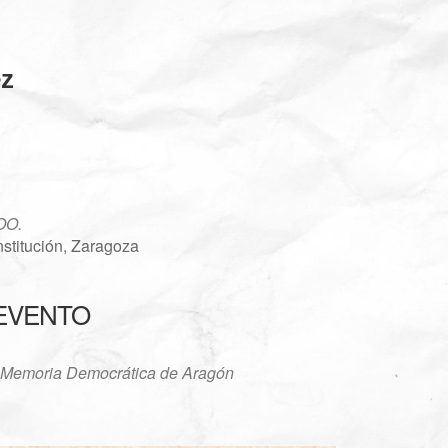
ez
OO.
stitución, Zaragoza
 EVENTO
dar
Office 365
Out
 Memoria Democrática de Aragón