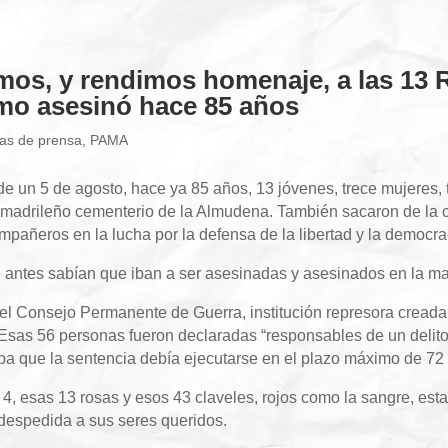
os, y rendimos homenaje, a las 13 R
mo asesinó hace 85 años
as de prensa
,
PAMA
 un 5 de agosto, hace ya 85 años, 13 jóvenes, trece mujeres, t
l madrileño cementerio de la Almudena. También sacaron de la cá
pañeros en la lucha por la defensa de la libertad y la democra
 antes sabían que iban a ser asesinadas y asesinados en la m
 el Consejo Permanente de Guerra, institución represora creada 
 Esas 56 personas fueron declaradas “responsables de un delito
ba que la sentencia debía ejecutarse en el plazo máximo de 72
a 4, esas 13 rosas y esos 43 claveles, rojos como la sangre, esta
 despedida a sus seres queridos.