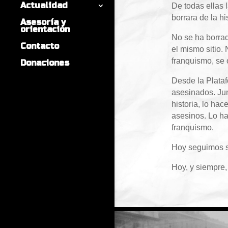
Actualidad
De todas ellas 
borrara de la hi
Asesoría y
orientación
No se ha borrado
Contacto
el mismo sitio.
franquismo, se 
Donaciones
Desde la Plata
asesinados. Jun
historia, lo hac
asesinos. Lo ha
franquismo.
Hoy seguimos su
Hoy, y siempre