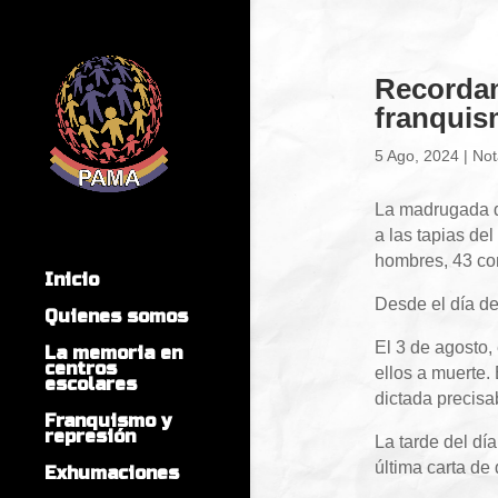
Recordam
franquis
5 Ago, 2024
|
Not
La madrugada de
a las tapias de
hombres, 43 com
Inicio
Desde el día de
Quienes somos
El 3 de agosto,
La memoria en
centros
ellos a muerte.
escolares
dictada precisa
Franquismo y
represión
La tarde del dí
última carta de
Exhumaciones