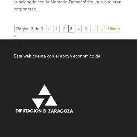
relacionado con la Memoria Democrática, que pudieran
proponerse...
Página 3 de 6
«
1
2
3
4
5
...
»
Última
»
Esta web cuenta con el apoyo económico de